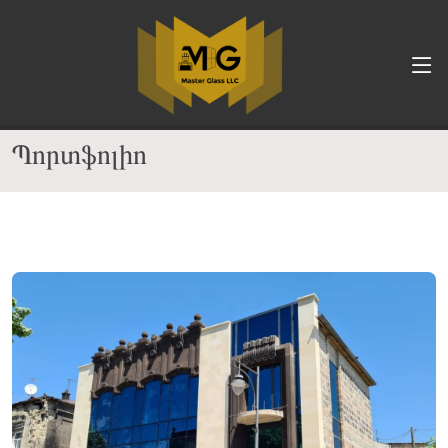
Պորտֆոլիո