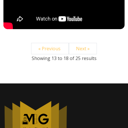
« Previous
Next »
Showing
13
to
18
of
25
results